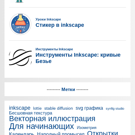
---------
Метки
--------
inkscape
svg графика
stable diffusion
lottie
synfig studio
Бесшовная текстура
Векторная иллюстрация
Для начинающих
Изометрия
Открытки
Календарь
Народный промысел