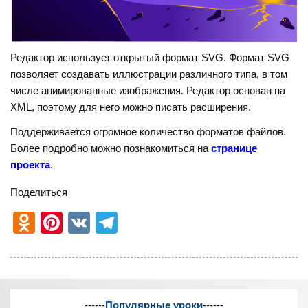
Редактор использует открытый формат SVG. Формат SVG
позволяет создавать иллюстрации различного типа, в том
числе анимированные изображения. Редактор основан на
XML, поэтому для него можно писать расширения.
Поддерживается огромное количество форматов файлов.
Более подробно можно познакомиться на
странице
проекта
.
Поделиться
O
Pi
V
T
d
nt
K
el
n
er
e
o
e
gr
------
Популярные уроки
------