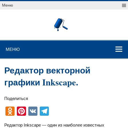
Перейти
Меню
к
содержимому
Уроки
векторной
графики
Уроки векторной графики
МЕНЮ
Редактор векторной
графики Inkscape.
Поделиться
O
Pi
V
T
d
nt
K
el
Редактор Inkscape — один из наиболее известных