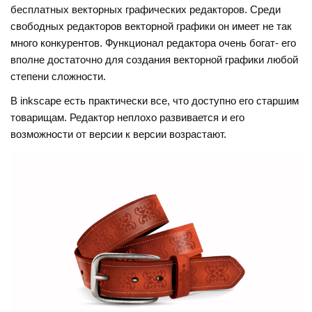
n
er
e
бесплатных векторных графических редакторов. Среди
o
e
gr
свободных редакторов векторной графики он имеет не так
kl
st
a
много конкурентов. Функционал редактора очень богат- его
вполне достаточно для создания векторной графики любой
a
m
степени сложности.
ss
В inkscape есть практически все, что доступно его старшим
ni
товарищам. Редактор неплохо развивается и его
ki
возможности от версии к версии возрастают.