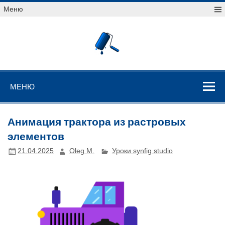
Перейти
Меню
к
содержимому
Уроки
векторной
графики
Уроки векторной графики
МЕНЮ
Анимация трактора из растровых
элементов
21.04.2025
Oleg M.
Уроки synfig studio