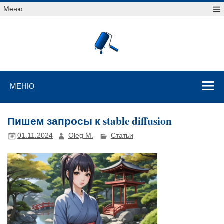
Перейти
Меню
к
содержимому
Уроки
векторной
графики
Уроки векторной графики
МЕНЮ
Пишем запросы к stable diffusion
01.11.2024
Oleg M.
Статьи