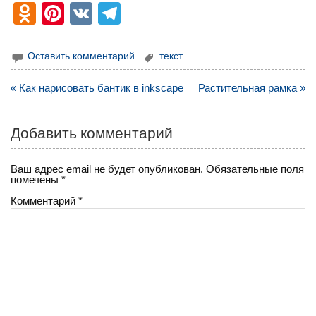
O
Pi
V
T
d
nt
K
el
n
er
e
Оставить комментарий
текст
o
e
gr
Навигация
« Как нарисовать бантик в inkscape
Растительная рамка »
kl
st
a
по
записям
a
m
Добавить комментарий
ss
ni
Ваш адрес email не будет опубликован.
Обязательные поля
помечены
*
ki
Комментарий
*