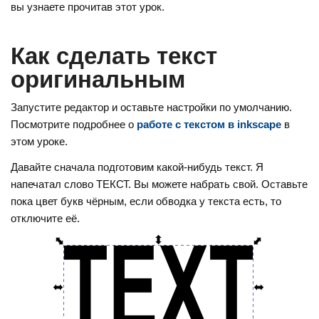
o
e
gr
вы узнаете прочитав этот урок.
kl
st
a
a
m
Как сделать текст
ss
оригинальным
ni
Запустите редактор и оставьте настройки по умолчанию.
ki
Посмотрите подробнее о
работе с текстом в inkscape
в
этом уроке.
Давайте сначала подготовим какой-нибудь текст. Я
напечатал слово ТЕКСТ. Вы можете набрать свой. Оставьте
пока цвет букв чёрным, если обводка у текста есть, то
отключите её.