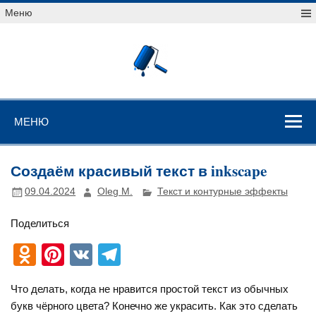
Перейти
Меню
к
содержимому
Уроки
векторной
графики
Уроки векторной графики
МЕНЮ
Создаём красивый текст в inkscape
09.04.2024
Oleg M.
Текст и контурные эффекты
Поделиться
O
Pi
V
T
d
nt
K
el
Что делать, когда не нравится простой текст из обычных
n
er
e
букв чёрного цвета? Конечно же украсить. Как это сделать