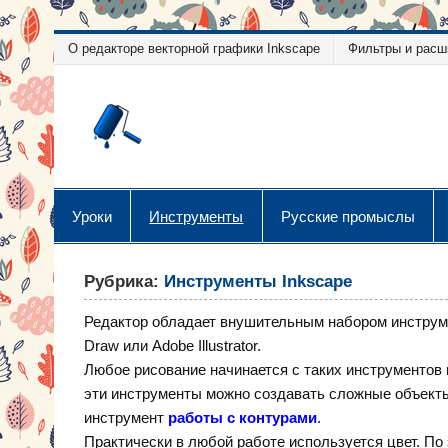
Перейти
О редакторе векторной графики Inkscape
Фильтры и расш
к
содержимому
Уроки векторн
Уроки векторной графики
Уроки
Инструменты
Русские промыслы
Рубрика:
Инструменты Inkscape
Редактор обладает внушительным набором инструмен
Draw или Adobe Illustrator.
Любое рисование начинается с таких инструментов
эти инструменты можно создавать сложные объекты
инструмент
работы с контурами
.
Практически в любой работе используется цвет. По