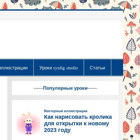
иллюстрации
Уроки synfig studio
Статьи
------
Популярные уроки
------