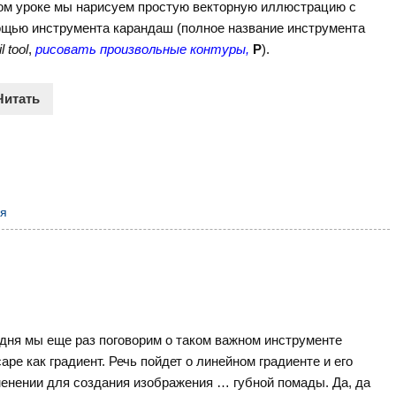
ом уроке мы нарисуем простую векторную иллюстрацию с
щью инструмента карандаш (полное название инструмента
l tool
,
рисовать произвольные контуры,
P
).
Читать
ия
дня мы еще раз поговорим о таком важном инструменте
cape как градиент. Речь пойдет о линейном градиенте и его
енении для создания изображения … губной помады. Да, да