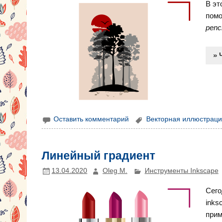
В эт
помо
penci
» 
Оставить комментарий
Векторная иллюстрац
Линейный градиент
13.04.2020
Oleg M.
Инструменты Inkscape
Сего
inks
прим