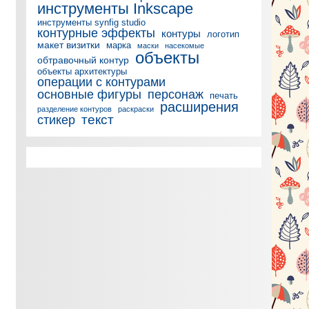
инструменты Inkscape
инструменты synfig studio
контурные эффекты
контуры
логотип
макет визитки
марка
маски
насекомые
объекты
обтравочный контур
объекты архитектуры
операции с контурами
основные фигуры
персонаж
печать
расширения
разделение контуров
раскраски
текст
стикер