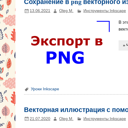
Сохранение в png векторного 
13.06.2021
Oleg M.
Инструменты Inkscape
В эт
вект
» 
Уроки Inkscape
Векторная иллюстрация с пом
21.07.2020
Oleg M.
Инструменты Inkscape