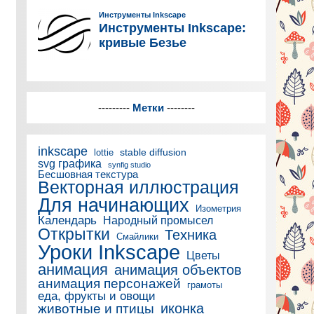
---------
Метки
--------
inkscape
stable diffusion
lottie
svg графика
synfig studio
Бесшовная текстура
Векторная иллюстрация
Для начинающих
Изометрия
Календарь
Народный промысел
Открытки
Техника
Смайлики
Уроки Inkscape
Цветы
анимация
анимация объектов
анимация персонажей
грамоты
еда, фрукты и овощи
иконка
животные и птицы