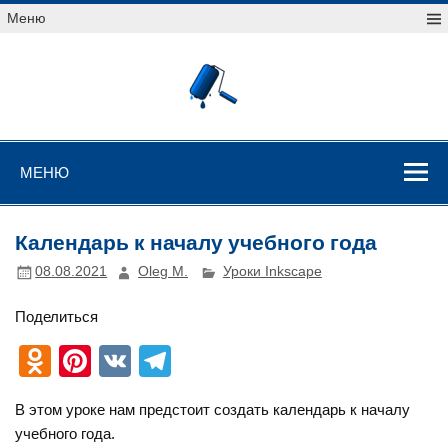
Перейти
Меню
к
содержимому
Уроки
векторной
графики
Уроки векторной графики
МЕНЮ
Календарь к началу учебного года
08.08.2021
Oleg M.
Уроки Inkscape
Поделиться
O
Pi
V
T
d
nt
K
el
В этом уроке нам предстоит создать календарь к началу
n
er
e
учебного года.