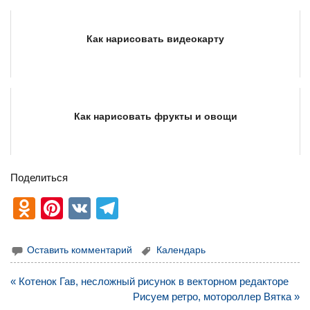
Как нарисовать видеокарту
Как нарисовать фрукты и овощи
Поделиться
O
Pi
V
T
d
nt
K
el
n
er
e
Оставить комментарий
Календарь
o
e
gr
Навигация
« Котенок Гав, несложный рисунок в векторном редакторе
kl
st
a
по
Рисуем ретро, мотороллер Вятка »