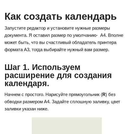
o
e
gr
kl
st
a
Как создать календарь
a
m
Запустите редактор и установите нужные размеры
ss
документа. Я оставил размер по умолчанию- А4. Вполне
ni
может быть, что вы счастливый обладатель принтера
ki
формата А3, тогда выбирайте нужный вам размер.
Шаг 1. Используем
расширение для создания
календаря.
Начнем с простого. Нарисуйте прямоугольник (
R
) без
обводки размером А4. Задайте сплошную заливку, цвет
заливки указан ниже.