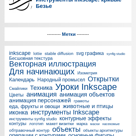
---------
Метки
--------
inkscape
svg графика
stable diffusion
lottie
synfig studio
Бесшовная текстура
Векторная иллюстрация
Для начинающих
Изометрия
Открытки
Календарь
Народный промысел
Уроки Inkscape
Техника
Смайлики
анимация
анимация объектов
Цветы
анимация персонажей
грамоты
животные и птицы
еда, фрукты и овощи
инструменты Inkscape
иконка
контурные эффекты
инструменты synfig studio
контуры
макет визитки
логотип
марка
маски
насекомые
объекты
обтравочный контур
объекты архитектуры
операции с контурами
основные фигуры