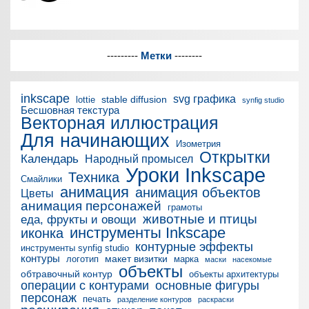
---------
Метки
--------
inkscape
svg графика
stable diffusion
lottie
synfig studio
Бесшовная текстура
Векторная иллюстрация
Для начинающих
Изометрия
Открытки
Календарь
Народный промысел
Уроки Inkscape
Техника
Смайлики
анимация
анимация объектов
Цветы
анимация персонажей
грамоты
животные и птицы
еда, фрукты и овощи
инструменты Inkscape
иконка
контурные эффекты
инструменты synfig studio
контуры
макет визитки
логотип
марка
маски
насекомые
объекты
обтравочный контур
объекты архитектуры
операции с контурами
основные фигуры
персонаж
печать
разделение контуров
раскраски