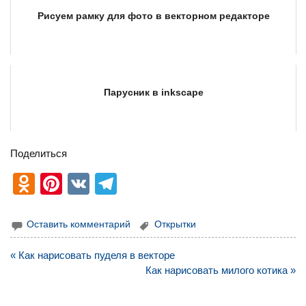
Рисуем рамку для фото в векторном редакторе
Парусник в inkscape
Поделиться
O
Pi
V
T
d
nt
K
el
n
er
e
Оставить комментарий
Открытки
o
e
gr
Навигация
« Как нарисовать пуделя в векторе
kl
st
a
по
Как нарисовать милого котика »
записям
a
m