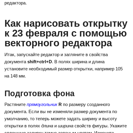
o
e
gr
редактора.
kl
st
a
a
m
Как нарисовать открытку
ss
к 23 февраля с помощью
ni
векторного редактора
ki
Итак, запускайте редактор и загляните в свойства
документа
shift+ctrl+D
. В полях ширина и длина
установите необходимый размер открытки, например 105
на 148 мм.
Подготовка фона
Растяните
прямоугольник
R
по размеру созданного
документа. Если вы не изменяли размер документа по
умолчанию, то теперь можете задать ширину и высоту
открытки в полях
длина
и
ширина
свойств фигуры. Укажите
сплошную заливку темно-зеленым цветом. Измените