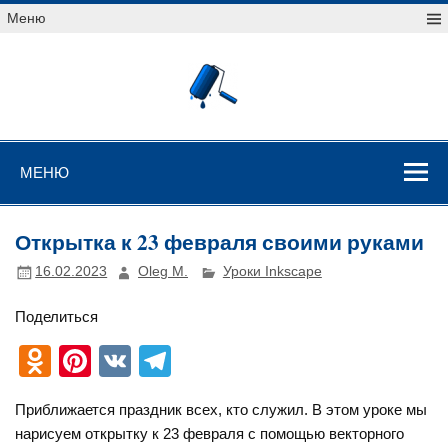
Перейти
Меню
к
содержимому
Уроки
векторной
графики
Уроки векторной графики
МЕНЮ
Открытка к 23 февраля своими руками
16.02.2023
Oleg M.
Уроки Inkscape
Поделиться
O
Pi
V
T
d
nt
K
el
Приближается праздник всех, кто служил. В этом уроке мы
n
er
e
нарисуем открытку к 23 февраля с помощью векторного