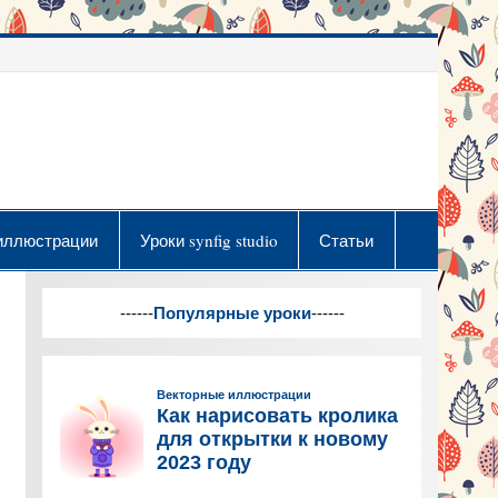
иллюстрации
Уроки synfig studio
Статьи
------
Популярные уроки
------