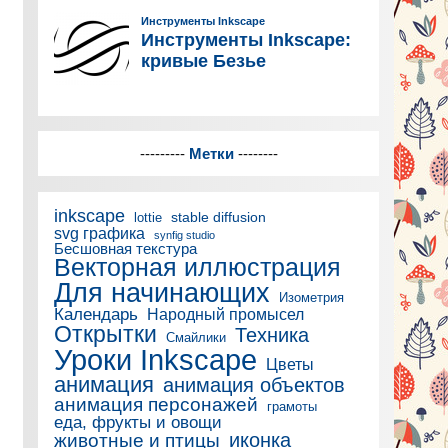
---------
Метки
--------
inkscape
stable diffusion
lottie
svg графика
synfig studio
Бесшовная текстура
Векторная иллюстрация
Для начинающих
Изометрия
Календарь
Народный промысел
Открытки
Техника
Смайлики
Уроки Inkscape
Цветы
анимация
анимация объектов
анимация персонажей
грамоты
еда, фрукты и овощи
иконка
животные и птицы