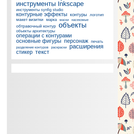
инструменты Inkscape
инструменты synfig studio
контурные эффекты
контуры
логотип
макет визитки
марка
маски
насекомые
объекты
обтравочный контур
объекты архитектуры
операции с контурами
основные фигуры
персонаж
печать
расширения
разделение контуров
раскраски
текст
стикер