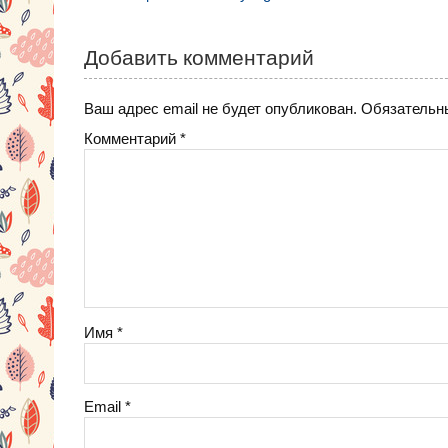
kl
st
a
по
a
m
записям
Добавить комментарий
ss
ni
Ваш адрес email не будет опубликован.
Обязательн
ki
Комментарий
*
Имя
*
Email
*