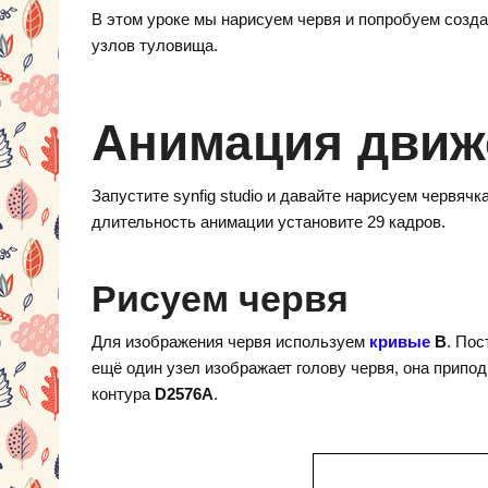
d
nt
K
el
В этом уроке мы нарисуем червя и попробуем созд
n
er
e
узлов туловища.
o
e
gr
kl
st
a
Анимация движ
a
m
ss
Запустите synfig studio и давайте нарисуем червячк
ni
длительность анимации установите 29 кадров.
ki
Рисуем червя
Для изображения червя используем
кривые
В
. Пос
ещё один узел изображает голову червя, она припо
контура
D2576A
.