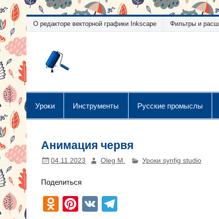
Перейти
О редакторе векторной графики Inkscape
Фильтры и расш
к
содержимому
Уроки векторн
Уроки векторной графики
Уроки
Инструменты
Русские промыслы
Анимация червя
04.11.2023
Oleg M.
Уроки synfig studio
Поделиться
O
Pi
V
T