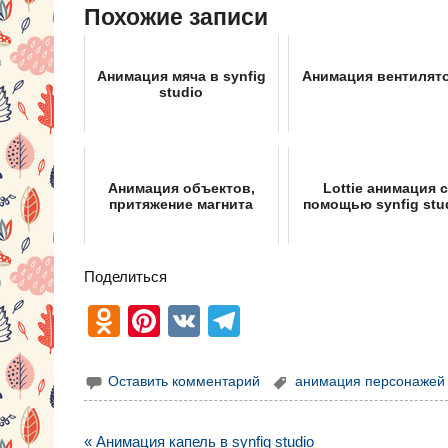
Похожие записи
Анимация мяча в synfig
Анимация вентилят
studio
Анимация объектов,
Lottie анимация с
притяжение магнита
помощью synfig stu
Поделиться
O
Pi
V
T
d
nt
K
el
n
er
e
Оставить комментарий
анимация персонажей
o
e
gr
Навигация
« Анимация капель в synfig studio