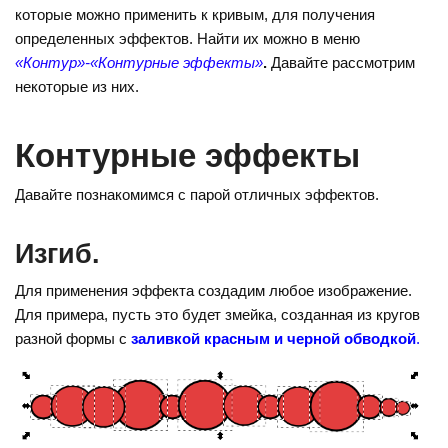
n
er
e
которые можно применить к кривым, для получения
o
e
gr
определенных эффектов. Найти их можно в меню
kl
st
a
«Контур»-«Контурные эффекты»
.
Давайте рассмотрим
некоторые из них.
a
m
ss
Контурные эффекты
ni
ki
Давайте познакомимся с парой отличных эффектов.
Изгиб.
Для применения эффекта создадим любое изображение.
Для примера, пусть это будет змейка, созданная из кругов
разной формы с
заливкой красным и черной обводкой
.