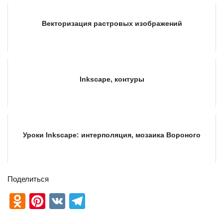
Векторизация растровых изображений
Inkscape, контуры
Уроки Inkscape: интерполяция, мозаика Вороного
Поделиться
O
Pi
V
T
d
nt
K
el