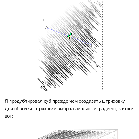
Я продублировал куб прежде чем создавать штриховку.
Для обводки штриховки выбрал линейный градиент, в итоге
вот: