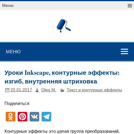
Перейти
Меню
к
содержимому
Уроки
векторной
графики
Уроки векторной графики
МЕНЮ
Уроки Inkscape, контурные эффекты:
изгиб, внутренняя штриховка
20.01.2017
Oleg M.
Текст и контурные эффекты
Поделиться
O
Pi
V
T
d
nt
K
el
Контурные эффекты это целая группа преобразований,