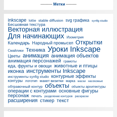
---------
Метки
--------
inkscape
svg графика
stable diffusion
lottie
synfig studio
Бесшовная текстура
Векторная иллюстрация
Для начинающих
Изометрия
Открытки
Календарь
Народный промысел
Уроки Inkscape
Техника
Смайлики
анимация
анимация объектов
Цветы
анимация персонажей
грамоты
животные и птицы
еда, фрукты и овощи
инструменты Inkscape
иконка
контурные эффекты
инструменты synfig studio
контуры
макет визитки
логотип
марка
маски
насекомые
объекты
обтравочный контур
объекты архитектуры
операции с контурами
основные фигуры
персонаж
печать
разделение контуров
раскраски
расширения
текст
стикер