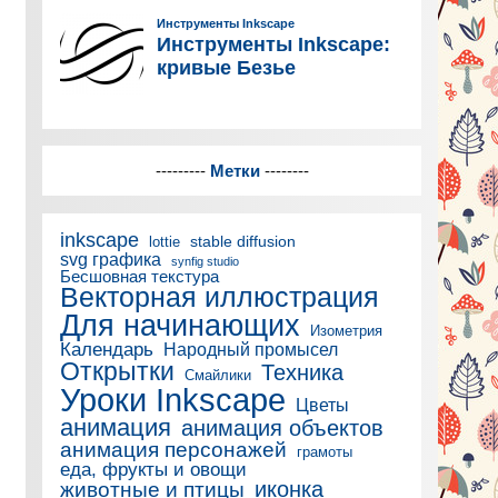
---------
Метки
--------
inkscape
stable diffusion
lottie
svg графика
synfig studio
Бесшовная текстура
Векторная иллюстрация
Для начинающих
Изометрия
Календарь
Народный промысел
Открытки
Техника
Смайлики
Уроки Inkscape
Цветы
анимация
анимация объектов
анимация персонажей
грамоты
еда, фрукты и овощи
иконка
животные и птицы