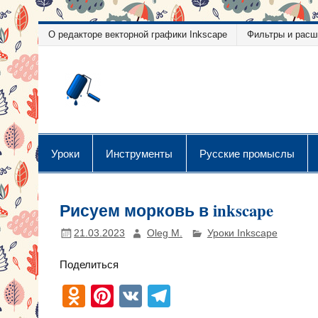
Перейти
О редакторе векторной графики Inkscape
Фильтры и расш
к
содержимому
Уроки векторн
Уроки векторной графики
Уроки
Инструменты
Русские промыслы
Рисуем морковь в inkscape
21.03.2023
Oleg M.
Уроки Inkscape
Поделиться
O
Pi
V
T