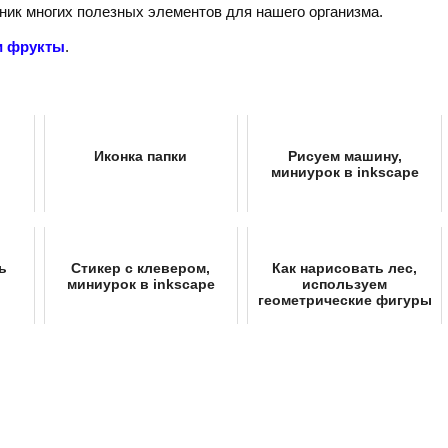
чник многих полезных элементов для нашего организма.
и фрукты
.
Иконка папки
Рисуем машину,
миниурок в inkscape
ь
Стикер с клевером,
Как нарисовать лес,
миниурок в inkscape
используем
геометрические фигуры