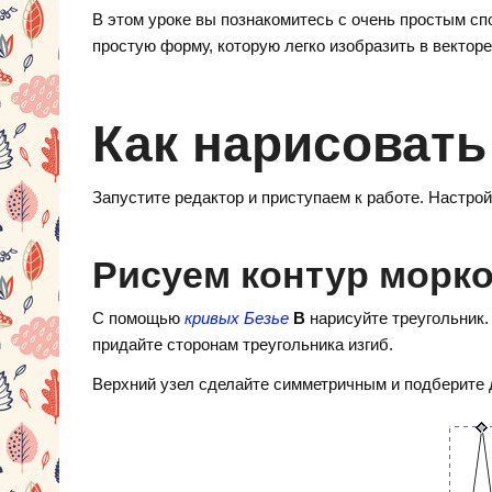
d
nt
K
el
В этом уроке вы познакомитесь с очень простым сп
n
er
e
простую форму, которую легко изобразить в векторе
o
e
gr
kl
st
a
Как нарисовать
a
m
ss
Запустите редактор и приступаем к работе. Настрой
ni
ki
Рисуем контур морк
С помощью
кривых Безье
В
нарисуйте треугольник
придайте сторонам треугольника изгиб.
Верхний узел сделайте симметричным и подберите д