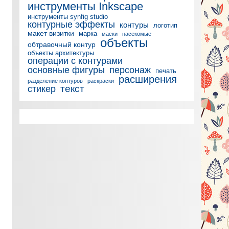
инструменты Inkscape
инструменты synfig studio
контурные эффекты
контуры
логотип
макет визитки
марка
маски
насекомые
объекты
обтравочный контур
объекты архитектуры
операции с контурами
основные фигуры
персонаж
печать
расширения
разделение контуров
раскраски
текст
стикер