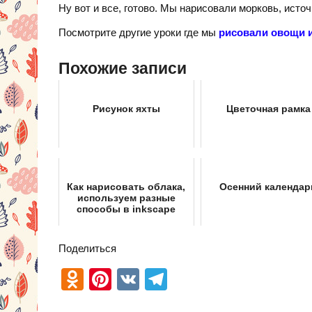
Ну вот и все, готово. Мы нарисовали морковь, исто
Посмотрите другие уроки где мы
рисовали овощи 
Похожие записи
Рисунок яхты
Цветочная рамка
Как нарисовать облака,
Осенний календар
используем разные
способы в inkscape
Поделиться
O
Pi
V
T
d
nt
K
el