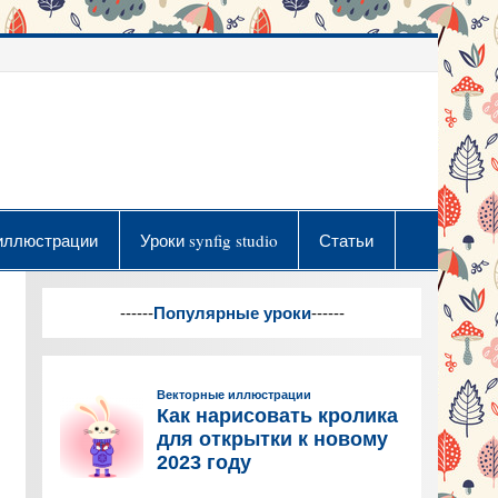
иллюстрации
Уроки synfig studio
Статьи
------
Популярные уроки
------