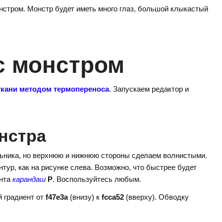
онстром. Монстр будет иметь много глаз, большой клыкастый
с монстром
 ткани методом термопереноса
. Запускаем редактор и
нстра
ьника, но верхнюю и нижнюю стороны сделаем волнистыми.
нтур, как на рисунке слева. Возможно, что быстрее будет
ента
карандаш
Р
. Воспользуйтесь любым.
й градиент от
f47e3a
(внизу) к
fcca52
(вверху). Обводку