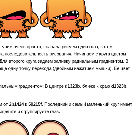
тупим очень просто, сначала рисуем один глаз, затем
на последовательность рисования. Начинаем с круга цветом
 Для второго круга задаем заливку радиальным градиентом. В
 еще одну точку перехода (двойным нажатием мышки). Ее цвет
иальным градиентом. В центре
d1323b
, ближе к краю
d1323b
,
м от
2b1424
к
59215f
. Последний и самый маленький круг имеет
делите и сгруппируйте глаз.