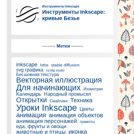
---------
Метки
--------
inkscape
stable diffusion
lottie
svg графика
synfig studio
Бесшовная текстура
Векторная иллюстрация
Для начинающих
Изометрия
Календарь
Народный промысел
Открытки
Техника
Смайлики
Уроки Inkscape
Цветы
анимация
анимация объектов
анимация персонажей
грамоты
еда, фрукты и овощи
иконка
животные и птицы