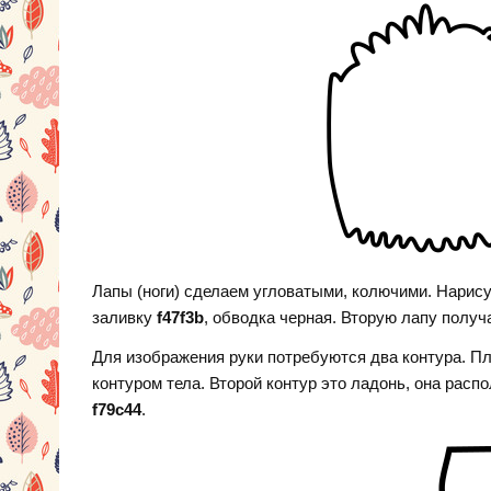
Лапы (ноги) сделаем угловатыми, колючими. Нарису
заливку
f47f3b
, обводка черная. Вторую лапу полу
Для изображения руки потребуются два контура. Пл
контуром тела. Второй контур это ладонь, она расп
f79c44
.