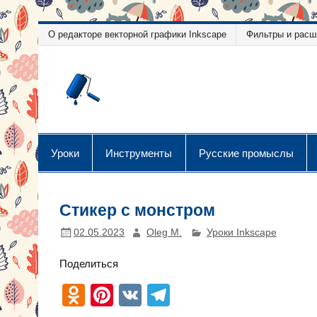
Перейти
О редакторе векторной графики Inkscape
Фильтры и расш
к
содержимому
Уроки векторн
Уроки векторной графики
Уроки
Инструменты
Русские промыслы
Стикер с монстром
02.05.2023
Oleg M.
Уроки Inkscape
Поделиться
O
Pi
V
T