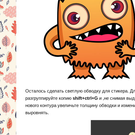
Осталось сделать светлую обводку для стикера. Дл
разгруппируйте копию
shift+ctrl+G
и ,не снимая вы
нового контура увеличьте толщину обводки и измен
выровнять.