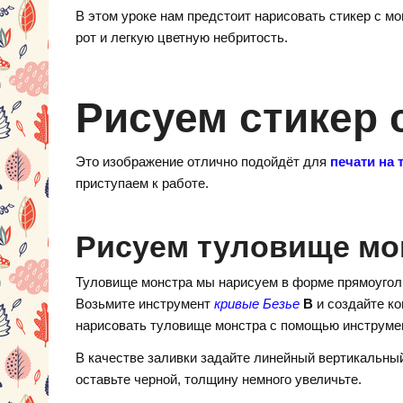
d
nt
K
el
В этом уроке нам предстоит нарисовать стикер с м
n
er
e
рот и легкую цветную небритость.
o
e
gr
kl
st
a
Рисуем стикер 
a
m
ss
Это изображение отлично подойдёт для
печати на
ni
приступаем к работе.
ki
Рисуем туловище мо
Туловище монстра мы нарисуем в форме прямоугол
Возьмите инструмент
кривые Безье
В
и создайте ко
нарисовать туловище монстра с помощью инструм
В качестве заливки задайте линейный вертикальны
оставьте черной, толщину немного увеличьте.