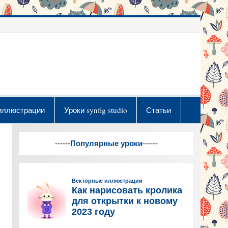
иллюстрации
Уроки synfig studio
Статьи
------
Популярные уроки
------