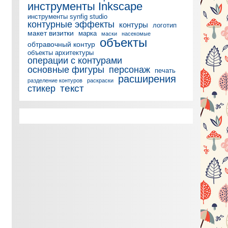
инструменты Inkscape
инструменты synfig studio
контурные эффекты
контуры
логотип
макет визитки
марка
маски
насекомые
объекты
обтравочный контур
объекты архитектуры
операции с контурами
основные фигуры
персонаж
печать
расширения
разделение контуров
раскраски
текст
стикер