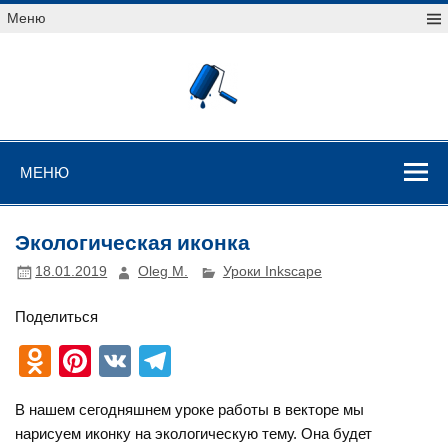
Перейти
Меню
к
содержимому
Уроки
векторной
графики
Уроки векторной графики
МЕНЮ
Экологическая иконка
18.01.2019
Oleg M.
Уроки Inkscape
Поделиться
O
Pi
V
T
d
nt
K
el
В нашем сегодняшнем уроке работы в векторе мы
n
er
e
нарисуем иконку на экологическую тему. Она будет