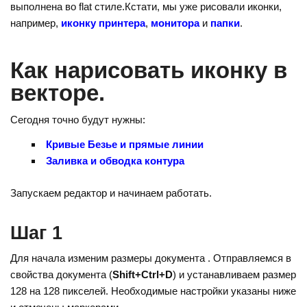
o
e
gr
выполнена во flat стиле.
Кстати, мы уже рисовали иконки,
kl
st
a
например,
иконку принтера
,
монитора
и
папки
.
a
m
Как нарисовать иконку в
ss
векторе.
ni
ki
Сегодня точно будут нужны:
Кривые Безье и прямые линии
Заливка и обводка контура
Запускаем редактор и начинаем работать.
Шаг 1
Для начала изменим размеры документа
.
. Отправляемся в
свойства документа (
Shift+Ctrl+D
) и устанавливаем размер
128 на 128 пикселей. Необходимые настройки указаны ниже