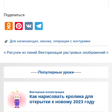
Поделиться
O
Pi
V
T
d
nt
K
el
n
er
e
Для начинающих
,
иконка
,
операции с контурами
o
e
gr
Навигация
« Рисунок из линий
Векторизация растровых изображений »
kl
st
a
по
записям
a
m
ss
------
Популярные уроки
------
ni
ki