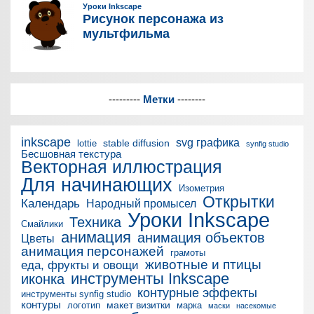
---------
Метки
--------
inkscape
svg графика
stable diffusion
lottie
synfig studio
Бесшовная текстура
Векторная иллюстрация
Для начинающих
Изометрия
Открытки
Календарь
Народный промысел
Уроки Inkscape
Техника
Смайлики
анимация
анимация объектов
Цветы
анимация персонажей
грамоты
животные и птицы
еда, фрукты и овощи
инструменты Inkscape
иконка
контурные эффекты
инструменты synfig studio
контуры
макет визитки
логотип
марка
маски
насекомые