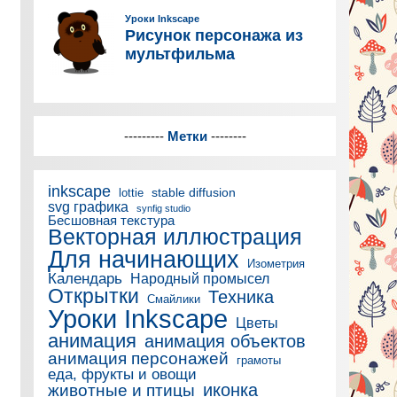
---------
Метки
--------
inkscape
stable diffusion
lottie
svg графика
synfig studio
Бесшовная текстура
Векторная иллюстрация
Для начинающих
Изометрия
Календарь
Народный промысел
Открытки
Техника
Смайлики
Уроки Inkscape
Цветы
анимация
анимация объектов
анимация персонажей
грамоты
еда, фрукты и овощи
иконка
животные и птицы