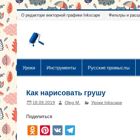
Перейти
О редакторе векторной графики Inkscape
Фильтры и расш
к
содержимому
Уроки векторн
Уроки векторной графики
Уроки
Инструменты
Русские промыслы
Как нарисовать грушу
18.09.2019
Oleg M.
Уроки Inkscape
Поделиться
O
Pi
V
T