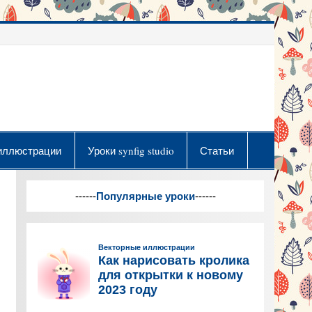
иллюстрации
Уроки synfig studio
Статьи
------
Популярные уроки
------