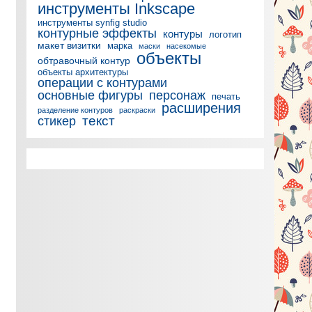
инструменты Inkscape
инструменты synfig studio
контурные эффекты
контуры
логотип
макет визитки
марка
маски
насекомые
объекты
обтравочный контур
объекты архитектуры
операции с контурами
основные фигуры
персонаж
печать
расширения
разделение контуров
раскраски
текст
стикер