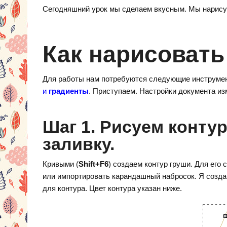
d
nt
K
el
Сегодняшний урок мы сделаем вкусным. Мы нарисуе
n
er
e
o
e
gr
kl
st
a
Как нарисовать
a
m
ss
Для работы нам потребуются следующие инструмен
и
градиенты
. Приступаем. Настройки документа из
ni
ki
Шаг 1. Рисуем конту
заливку.
Кривыми (
Shift+F6
) создаем контур груши. Для его
или импортировать карандашный набросок. Я созда
для контура. Цвет контура указан ниже.