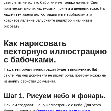
o
e
gr
свет летят не только бабочки и не только ночные. Свет
kl
st
a
привлекает многих насекомых, причем и дневных тоже. На
нашей векторной иллюстрации мы и изобразим это
a
m
красивое явление.Запускайте редактор и начинаем
ss
рисовать.
ni
ki
Как нарисовать
векторную иллюстрацию
с бабочками.
Наша векторная иллюстрация будет выполнена во flat
стиле. Размер документа не играет роли, поэтому можно не
изменять свойства документа.
Шаг 1. Рисуем небо и фонарь.
Начнем создавать нашу иллюстрацию с неба. Для этого
берем инструмент
Рисовать прямоугольники и