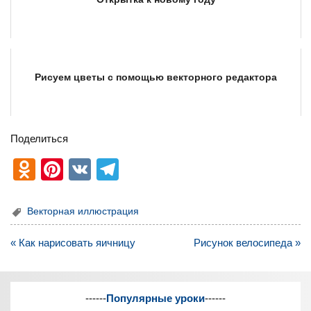
Рисуем цветы с помощью векторного редактора
Поделиться
O
Pi
V
T
d
nt
K
el
n
er
e
Векторная иллюстрация
o
e
gr
Навигация
« Как нарисовать яичницу
Рисунок велосипеда »
kl
st
a
по
записям
a
m
ss
------
Популярные уроки
------