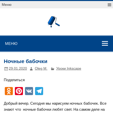
Перейти
Меню
к
содержимому
Уроки
векторной
графики
Уроки векторной графики
МЕНЮ
Ночные бабочки
29.01.2020
Oleg M.
Уроки Inkscape
Поделиться
O
Pi
V
T
d
nt
K
el
Добрый вечер. Сегодня мы нарисуем ночных бабочек. Все
n
er
e
знают что ночные бабочки любят свет. На самом деле на