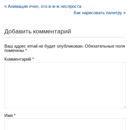
o
e
gr
Навигация
« Анимация пчел, это в-ж-ж неспроста
kl
st
a
по
Как нарисовать палитру »
записям
a
m
ss
Добавить комментарий
ni
Ваш адрес email не будет опубликован.
Обязательные поля
ki
помечены
*
Комментарий
*
Имя
*