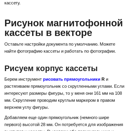
o
e
gr
кассету.
kl
st
a
a
m
Рисунок магнитофонной
ss
кассеты в векторе
ni
Оставьте настройки документа по умолчанию. Можете
ki
найти фотографию кассеты и работать по фотографии.
Рисуем корпус кассеты
Берем инструмент
рисовать прямоугольники
R
и
растягиваем прямоугольник со скругленными углами. Если
интересуют размеры фигуры, то у меня они 161 мм на 108
мм. Скругление проводим круглым маркером в правом
верхнем углу фигуры.
Добавляем еще один прямоугольник (немного шире
первого) высотой 28 мм. Он потребуется для изображения