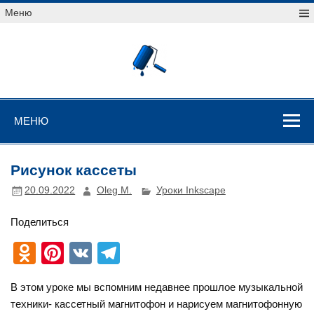
Перейти
Меню
к
содержимому
Уроки
векторной
графики
Уроки векторной графики
МЕНЮ
Рисунок кассеты
20.09.2022
Oleg M.
Уроки Inkscape
Поделиться
O
Pi
V
T
d
nt
K
el
В этом уроке мы вспомним недавнее прошлое музыкальной
n
er
e
техники- кассетный магнитофон и нарисуем магнитофонную