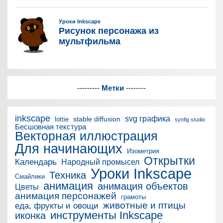
---------
Метки
--------
inkscape
svg графика
stable diffusion
lottie
synfig studio
Бесшовная текстура
Векторная иллюстрация
Для начинающих
Изометрия
Открытки
Календарь
Народный промысел
Уроки Inkscape
Техника
Смайлики
анимация
анимация объектов
Цветы
анимация персонажей
грамоты
животные и птицы
еда, фрукты и овощи
инструменты Inkscape
иконка