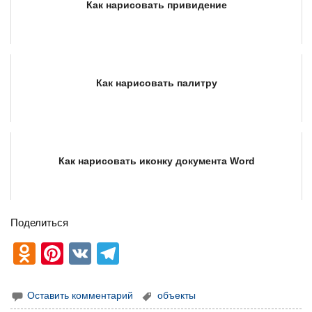
Как нарисовать привидение
Как нарисовать палитру
Как нарисовать иконку документа Word
Поделиться
O
Pi
V
T
d
nt
K
el
n
er
e
Оставить комментарий
объекты