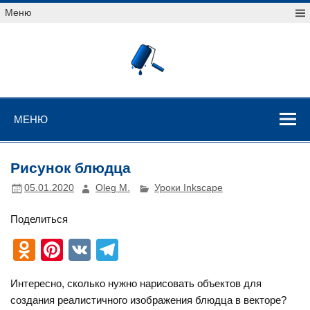
Перейти
Меню
к
содержимому
Уроки
векторной
графики
Уроки векторной графики
МЕНЮ
Рисунок блюдца
05.01.2020
Oleg M.
Уроки Inkscape
Поделиться
O
Pi
V
T
d
nt
K
el
Интересно, сколько нужно нарисовать объектов для
n
er
e
создания реалистичного изображения блюдца в векторе?