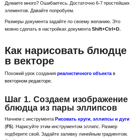
o
e
gr
Думаете много? Ошибаетесь. Достаточно 6-7 простейших
kl
st
a
элементов. Давайте попробуем.
a
m
Размеры документа задайте по своему желанию. Это
можно сделать в настройках документа
Shift+Ctrl+D.
ss
ni
Как нарисовать блюдце
ki
в векторе
Похожий урок создания
реалистичного объекта
в
векторном редакторе.
Шаг 1. Создаем изображение
блюдца из пары эллипсов
Начнем с инструмента
Рисовать круги, эллипсы и дуги
(
F5
). Нарисуйте этим инструментом эллипс. Размер
подберите свой. Задайте заливку линейным градиентом.