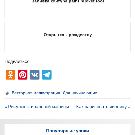
Заливка контура paint bucket tool
Открытка к рождеству
Поделиться
O
Pi
V
T
d
nt
K
el
n
er
e
Векторная иллюстрация
,
Для начинающих
o
e
gr
Навигация
« Рисунок стиральной машины
Как нарисовать яичницу »
kl
st
a
по
записям
a
m
ss
------
Популярные уроки
------