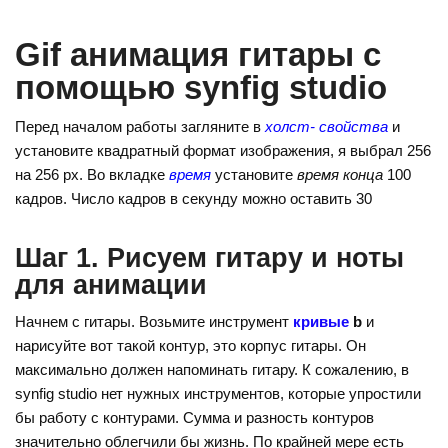
o
e
gr
kl
st
a
Gif анимация гитары с
a
m
помощью synfig studio
ss
Перед началом работы загляните в
холст- свойства
и
ni
установите квадратный формат изображения, я выбрал 256
ki
на 256 рх. Во вкладке
время
установите
время конца
100
кадров. Число кадров в секунду можно оставить 30
Шаг 1. Рисуем гитару и ноты
для анимации
Начнем с гитары. Возьмите инструмент
кривые
b
и
нарисуйте вот такой контур, это корпус гитары. Он
максимально должен напоминать гитару. К сожалению, в
synfig studio нет нужных инструментов, которые упростили
бы работу с контурами. Сумма и разность контуров
значительно облегчили бы жизнь. По крайней мере есть