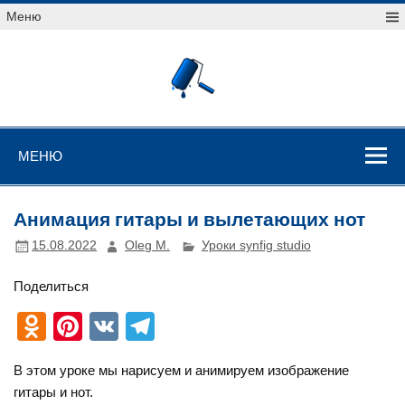
Перейти
Меню
к
содержимому
Уроки
векторной
графики
Уроки векторной графики
МЕНЮ
Анимация гитары и вылетающих нот
15.08.2022
Oleg M.
Уроки synfig studio
Поделиться
O
Pi
V
T
d
nt
K
el
В этом уроке мы нарисуем и анимируем изображение
n
er
e
гитары и нот.