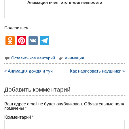
Анимация пчел, это в-ж-ж неспроста
Поделиться
O
Pi
V
T
d
nt
K
el
n
er
e
Оставить комментарий
анимация
o
e
gr
Навигация
« Анимация дождя и туч
Как нарисовать наушники »
kl
st
a
по
записям
a
m
Добавить комментарий
ss
ni
Ваш адрес email не будет опубликован.
Обязательные поля
помечены
*
ki
Комментарий
*