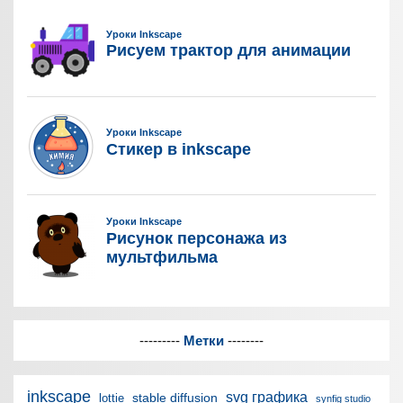
---------
Метки
--------
inkscape
svg графика
stable diffusion
lottie
synfig studio