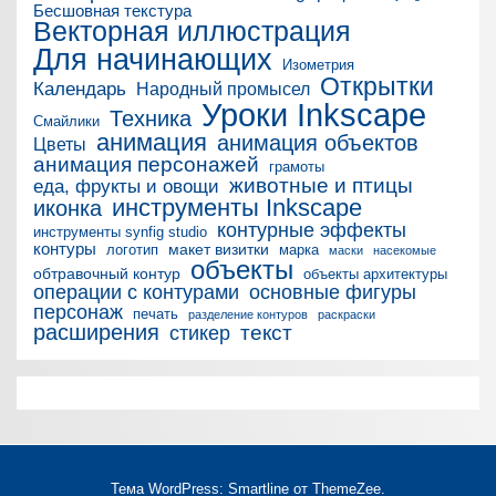
Бесшовная текстура
Векторная иллюстрация
Для начинающих
Изометрия
Открытки
Календарь
Народный промысел
Уроки Inkscape
Техника
Смайлики
анимация
анимация объектов
Цветы
анимация персонажей
грамоты
животные и птицы
еда, фрукты и овощи
инструменты Inkscape
иконка
контурные эффекты
инструменты synfig studio
контуры
макет визитки
логотип
марка
маски
насекомые
объекты
обтравочный контур
объекты архитектуры
операции с контурами
основные фигуры
персонаж
печать
разделение контуров
раскраски
расширения
текст
стикер
Тема WordPress: Smartline от ThemeZee.