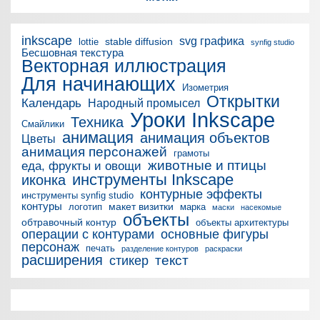
inkscape
svg графика
stable diffusion
lottie
synfig studio
Бесшовная текстура
Векторная иллюстрация
Для начинающих
Изометрия
Открытки
Календарь
Народный промысел
Уроки Inkscape
Техника
Смайлики
анимация
анимация объектов
Цветы
анимация персонажей
грамоты
животные и птицы
еда, фрукты и овощи
инструменты Inkscape
иконка
контурные эффекты
инструменты synfig studio
контуры
макет визитки
логотип
марка
маски
насекомые
объекты
обтравочный контур
объекты архитектуры
операции с контурами
основные фигуры
персонаж
печать
разделение контуров
раскраски
расширения
текст
стикер