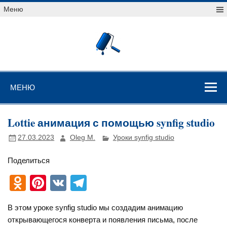
Перейти
Меню
к
содержимому
Уроки
векторной
графики
Уроки векторной графики
МЕНЮ
Lottie анимация с помощью synfig studio
27.03.2023
Oleg M.
Уроки synfig studio
Поделиться
O
Pi
V
T
d
nt
K
el
В этом уроке synfig studio мы создадим анимацию
n
er
e
открывающегося конверта и появления письма, после