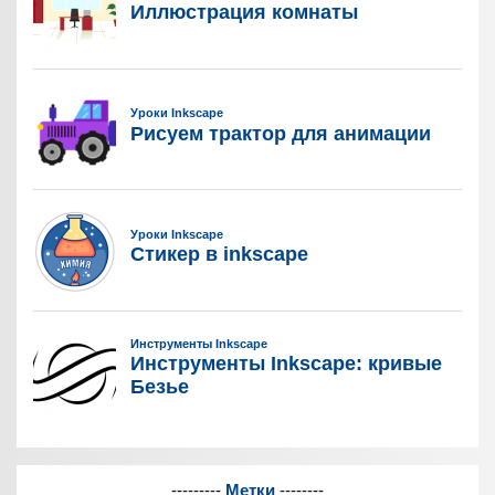
---------
Метки
--------