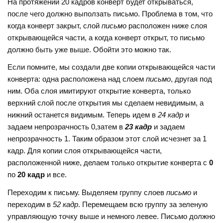
На протяжении 20 кадров конверт будет открываться,
после чего должно выползать письмо. Проблема в том, что
когда конверт закрыт, слой
письмо
расположен ниже слоя
открывающейся части, а когда конверт открыт, то письмо
должно быть уже выше. Обойти это можно так.
Если помните, мы создали две копии открывающейся части
конверта: одна расположена над слоем
письмо
, другая под
ним. Оба слоя имитируют открытие конверта, только
верхний слой после открытия мы сделаем невидимым, а
нижний останется видимым. Теперь идем в
24 кадр
и
задаем непрозрачность 0,затем в
23 кадр
и задаем
непрозрачность 1. Таким образом этот слой исчезнет за 1
кадр. Для копии слоя открывающейся части,
расположенной ниже, делаем только открытие конверта с
0
по
20 кадр
и все.
Переходим к письму. Выделяем группу слоев
письмо
и
переходим в
52 кадр
. Перемещаем всю группу за зеленую
управляющую точку выше и немного левее. Письмо должно