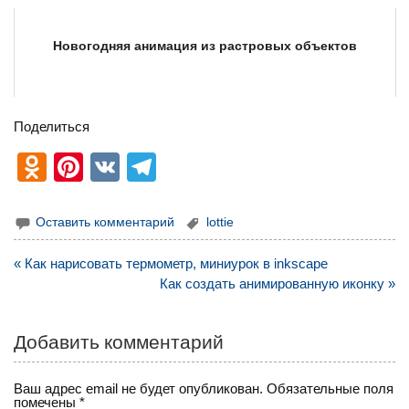
Новогодняя анимация из растровых объектов
Поделиться
O
Pi
V
T
d
nt
K
el
n
er
e
Оставить комментарий
lottie
o
e
gr
Навигация
« Как нарисовать термометр, миниурок в inkscape
kl
st
a
по
Как создать анимированную иконку »
записям
a
m
ss
Добавить комментарий
ni
Ваш адрес email не будет опубликован.
Обязательные поля
ki
помечены
*