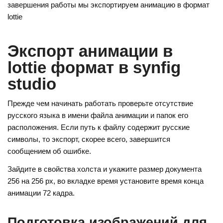
o
e
gr
завершения работы мы экспортируем анимацию в формат
kl
st
a
lottie
a
m
Экспорт анимации в
ss
lottie формат в synfig
ni
studio
ki
Прежде чем начинать работать проверьте отсутствие
русского языка в имени файла анимации и папок его
расположения. Если путь к файлу содержит русские
символы, то экспорт, скорее всего, завершится
сообщением об ошибке.
Зайдите в свойства холста и укажите размер документа
256 на 256 рх, во вкладке время установите время конца
анимации 72 кадра.
Подготовка изображений для