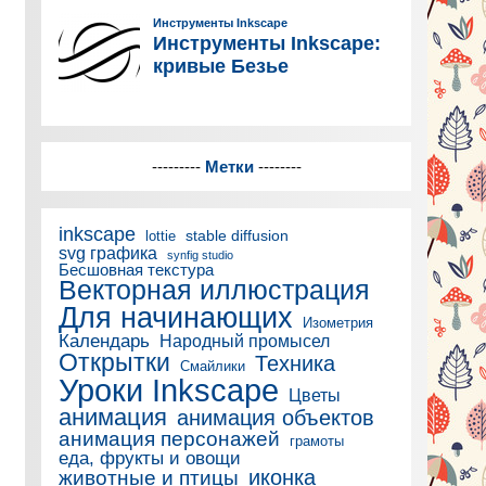
---------
Метки
--------
inkscape
stable diffusion
lottie
svg графика
synfig studio
Бесшовная текстура
Векторная иллюстрация
Для начинающих
Изометрия
Календарь
Народный промысел
Открытки
Техника
Смайлики
Уроки Inkscape
Цветы
анимация
анимация объектов
анимация персонажей
грамоты
еда, фрукты и овощи
иконка
животные и птицы