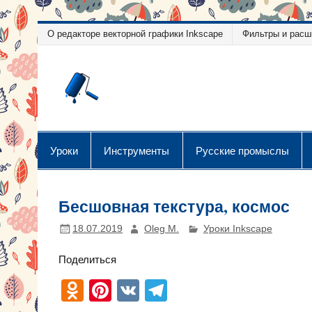
Перейти
О редакторе векторной графики Inkscape
Фильтры и расш
к
содержимому
Уроки векторн
Уроки векторной графики
Уроки
Инструменты
Русские промыслы
Бесшовная текстура, космос
18.07.2019
Oleg M.
Уроки Inkscape
Поделиться
O
Pi
V
T