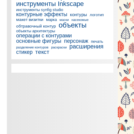
инструменты Inkscape
инструменты synfig studio
контурные эффекты
контуры
логотип
макет визитки
марка
маски
насекомые
объекты
обтравочный контур
объекты архитектуры
операции с контурами
основные фигуры
персонаж
печать
расширения
разделение контуров
раскраски
текст
стикер