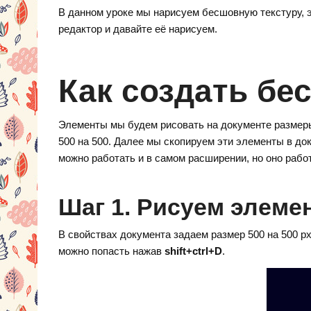
d
nt
K
el
В данном уроке мы нарисуем бесшовную текстуру, 
n
er
e
редактор и давайте её нарисуем.
o
e
gr
kl
st
a
Как создать бе
a
m
ss
Элементы мы будем рисовать на документе размеры
ni
500 на 500. Далее мы скопируем эти элементы в д
ki
можно работать и в самом расширении, но оно рабо
Шаг 1. Рисуем элеме
В свойствах документа задаем размер 500 на 500 рх
можно попасть нажав
shift+ctrl+D
.