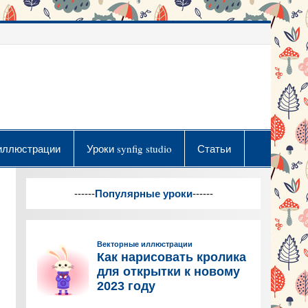
иллюстрации
Уроки synfig studio
Статьи
------
Популярные уроки
------