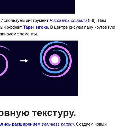
. Используем инструмент
Рисовать спирали
(
F9
). Нам
рный эффект
Taper stroke
. В центре рисуем пару кругов или
руппируем элементы.
овную текстуру.
ались расширением
seamless pattern
. Создаем новый